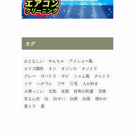
タグ
おとなしい
やんちゃ
アメショー風
エイズ陽性
キジ
キジシロ
キジトラ
グレー
サバトラ
サビ
シャム風
チャトラ
トラ
ハチワレ
ブチ
三毛
人が好き
人懐っこい
元気
全国
好奇心旺盛
活発
甘えん坊
白
白サバ
白斑
白黒
穏やか
茶トラ
黒