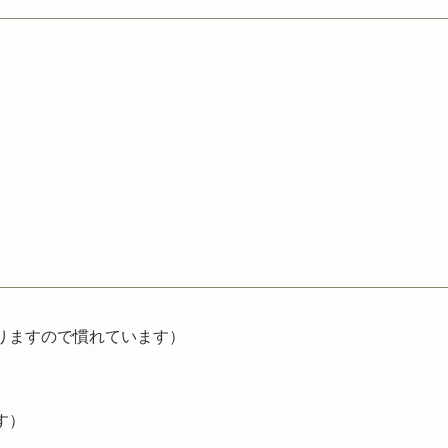
。
りますので慣れています）
す）