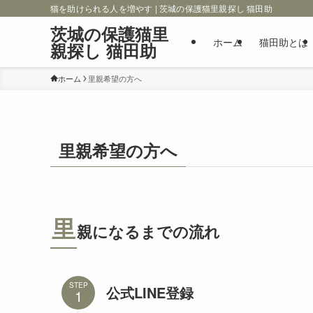
猫を助けられる人を増やす | 茨城の保護猫里親探し 猫田助
茨城の保護猫里
ホーム
猫田助とは
親探し 猫田助
ホーム
里親希望の方へ
里親希望の方へ
里
親になるまでの流れ
STEP
公式LINE登録