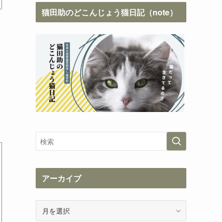
猫田助のどこんじょう猫日記（note）
アーカイブ
ア
ー