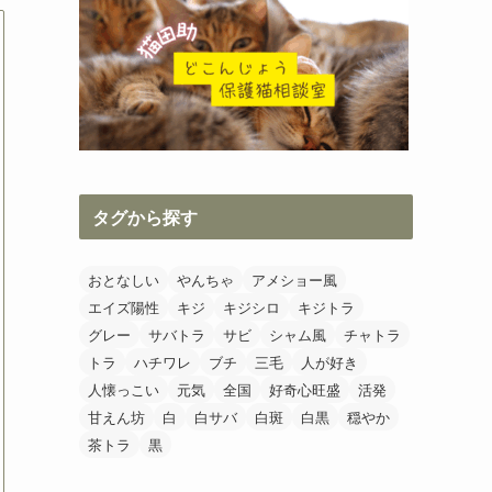
タグから探す
おとなしい
やんちゃ
アメショー風
エイズ陽性
キジ
キジシロ
キジトラ
グレー
サバトラ
サビ
シャム風
チャトラ
トラ
ハチワレ
ブチ
三毛
人が好き
人懐っこい
元気
全国
好奇心旺盛
活発
甘えん坊
白
白サバ
白斑
白黒
穏やか
茶トラ
黒