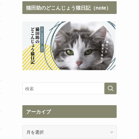
猫田助のどこんじょう猫日記（note）
アーカイブ
ア
ー