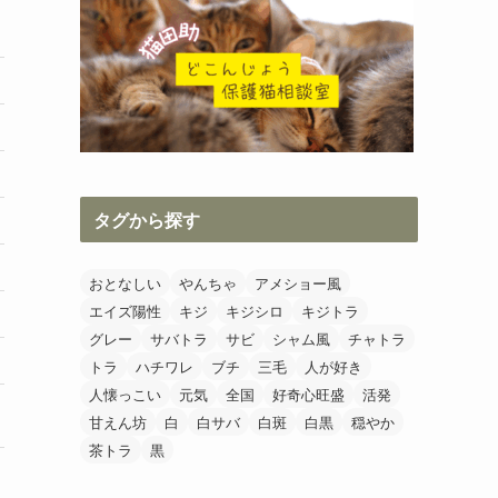
タグから探す
おとなしい
やんちゃ
アメショー風
エイズ陽性
キジ
キジシロ
キジトラ
グレー
サバトラ
サビ
シャム風
チャトラ
トラ
ハチワレ
ブチ
三毛
人が好き
人懐っこい
元気
全国
好奇心旺盛
活発
甘えん坊
白
白サバ
白斑
白黒
穏やか
茶トラ
黒