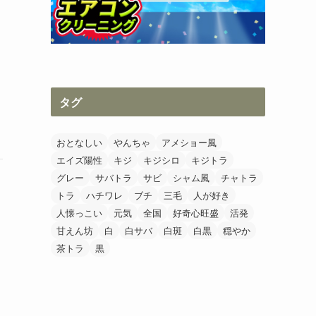
タグ
おとなしい
やんちゃ
アメショー風
エイズ陽性
キジ
キジシロ
キジトラ
グレー
サバトラ
サビ
シャム風
チャトラ
トラ
ハチワレ
ブチ
三毛
人が好き
人懐っこい
元気
全国
好奇心旺盛
活発
甘えん坊
白
白サバ
白斑
白黒
穏やか
茶トラ
黒