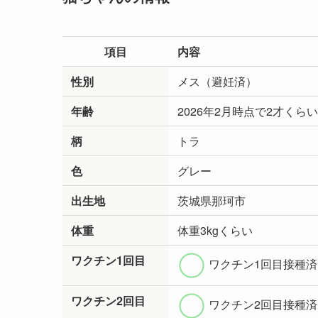
項目
内容
性別
メス（避妊済）
年齢
2026年2月時点で2才くらい
柄
トラ
色
グレー
出生地
茨城県那珂市
体重
体重3kgくらい
ワクチン1回目
ワクチン1回目接種済
ワクチン2回目
ワクチン2回目接種済