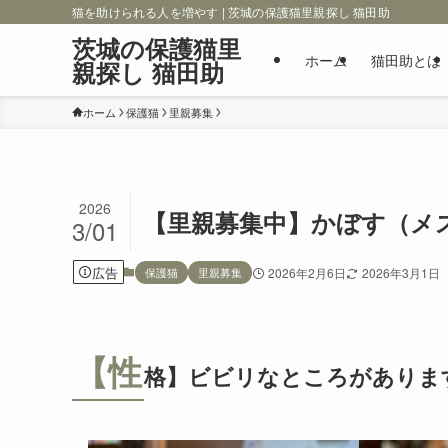
猫を助けられる人を増やす | 茨城の保護猫里親探し 猫田助
茨城の保護猫里
ホーム
猫田助とは
親探し 猫田助
ホーム
保護猫
里親募集
2026
【里親募集中】かぼす（メ
3/01
広告
保護猫
里親募集
2026年2月6日
2026年3月1日
【性
格】ビビリなところがありま