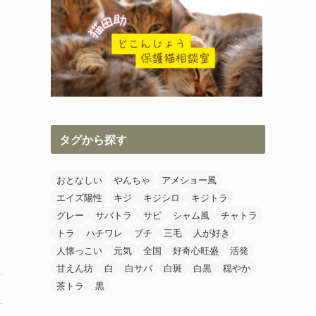
タグから探す
おとなしい
やんちゃ
アメショー風
エイズ陽性
キジ
キジシロ
キジトラ
グレー
サバトラ
サビ
シャム風
チャトラ
トラ
ハチワレ
ブチ
三毛
人が好き
人懐っこい
元気
全国
好奇心旺盛
活発
甘えん坊
白
白サバ
白斑
白黒
穏やか
茶トラ
黒