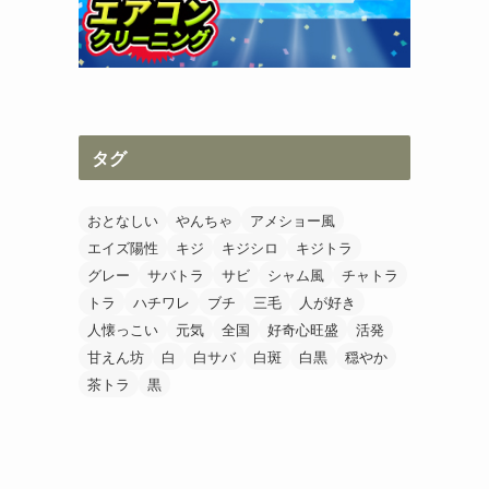
タグ
おとなしい
やんちゃ
アメショー風
エイズ陽性
キジ
キジシロ
キジトラ
グレー
サバトラ
サビ
シャム風
チャトラ
トラ
ハチワレ
ブチ
三毛
人が好き
人懐っこい
元気
全国
好奇心旺盛
活発
甘えん坊
白
白サバ
白斑
白黒
穏やか
茶トラ
黒