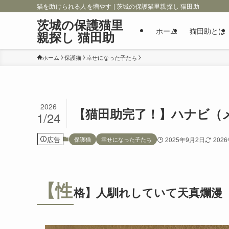
猫を助けられる人を増やす | 茨城の保護猫里親探し 猫田助
茨城の保護猫里
ホーム
猫田助とは
親探し 猫田助
ホーム
保護猫
幸せになった子たち
2026
【猫田助完了！】ハナビ（
1/24
広告
保護猫
幸せになった子たち
2025年9月2日
202
【性
格】人馴れしていて天真爛漫