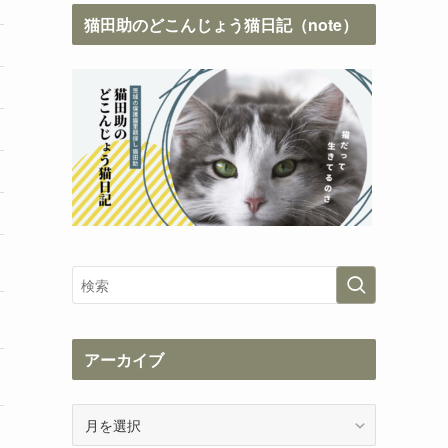
猫田助のどこんじょう猫日記（note）
アーカイブ
ア
ー