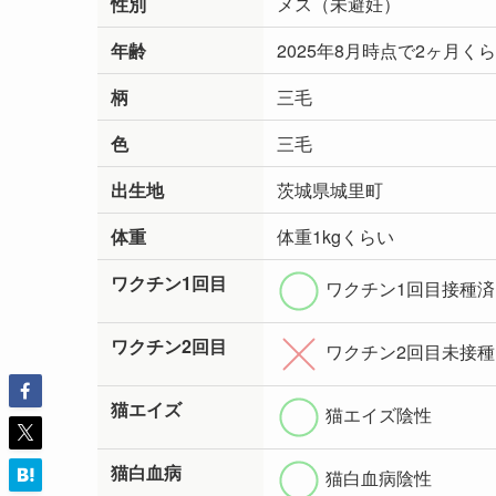
性別
メス（未避妊）
年齢
2025年8月時点で2ヶ月く
柄
三毛
色
三毛
出生地
茨城県城里町
体重
体重1kgくらい
ワクチン1回目
ワクチン1回目接種済
ワクチン2回目
ワクチン2回目未接種
猫エイズ
猫エイズ陰性
猫白血病
猫白血病陰性