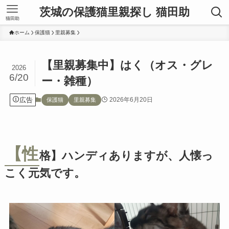
茨城の保護猫里親探し 猫田助
猫田助
ホーム
保護猫
里親募集
【里親募集中】はく（オス・グレ
2026
6/20
ー・雑種）
広告
2026年6月20日
保護猫
里親募集
【性
格】ハンディありますが、人懐っ
こく元気です。