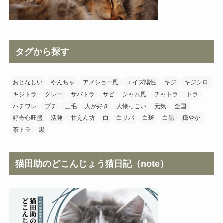
タグから探す
おとなしい
やんちゃ
アメショー風
エイズ陽性
キジ
キジシロ
キジトラ
グレー
サバトラ
サビ
シャム風
チャトラ
トラ
ハチワレ
ブチ
三毛
人が好き
人懐っこい
元気
全国
好奇心旺盛
活発
甘えん坊
白
白サバ
白斑
白黒
穏やか
茶トラ
黒
猫田助のどこんじょう猫日記（note）