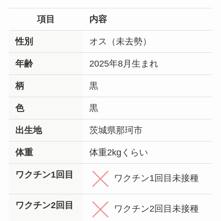
項目
内容
性別
オス（未去勢）
年齢
2025年8月生まれ
柄
黒
色
黒
出生地
茨城県那珂市
体重
体重2kgくらい
ワクチン1回目
ワクチン1回目未接種
ワクチン2回目
ワクチン2回目未接種