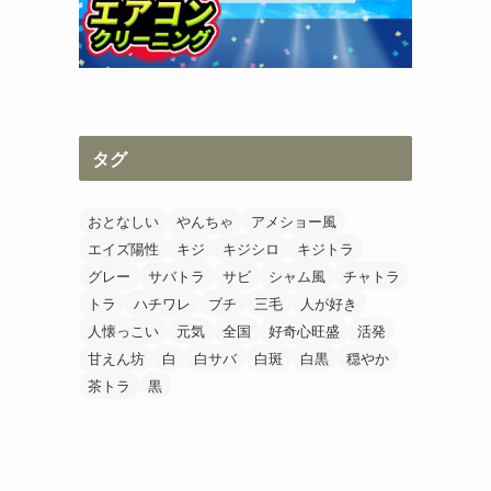
タグ
おとなしい
やんちゃ
アメショー風
エイズ陽性
キジ
キジシロ
キジトラ
グレー
サバトラ
サビ
シャム風
チャトラ
トラ
ハチワレ
ブチ
三毛
人が好き
人懐っこい
元気
全国
好奇心旺盛
活発
甘えん坊
白
白サバ
白斑
白黒
穏やか
茶トラ
黒