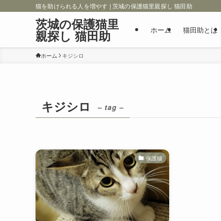
猫を助けられる人を増やす | 茨城の保護猫里親探し 猫田助
茨城の保護猫里
ホーム
猫田助とは
親探し 猫田助
ホーム
キジシロ
キジシロ
– tag –
保護猫