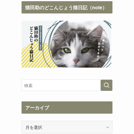
猫田助のどこんじょう猫日記（note）
アーカイブ
ア
ー