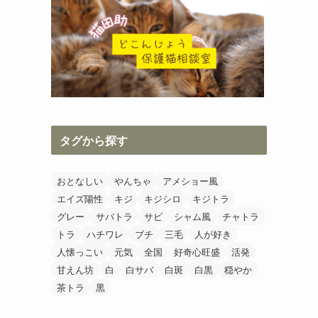
タグから探す
おとなしい
やんちゃ
アメショー風
エイズ陽性
キジ
キジシロ
キジトラ
グレー
サバトラ
サビ
シャム風
チャトラ
トラ
ハチワレ
ブチ
三毛
人が好き
人懐っこい
元気
全国
好奇心旺盛
活発
甘えん坊
白
白サバ
白斑
白黒
穏やか
茶トラ
黒